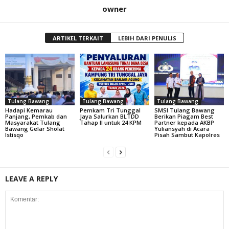
owner
ARTIKEL TERKAIT
LEBIH DARI PENULIS
Tulang Bawang
Tulang Bawang
Tulang Bawang
Hadapi Kemarau
Pemkam Tri Tunggal
SMSI Tulang Bawang
Panjang, Pemkab dan
Jaya Salurkan BLTDD
Berikan Piagam Best
Masyarakat Tulang
Tahap II untuk 24 KPM
Partner kepada AKBP
Bawang Gelar Sholat
Yuliansyah di Acara
Istisqo
Pisah Sambut Kapolres
LEAVE A REPLY