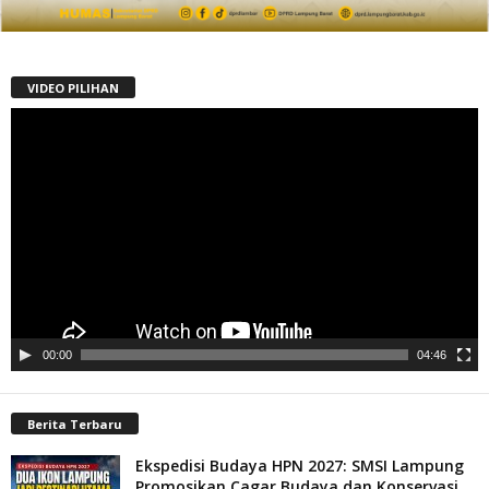
VIDEO PILIHAN
Pemutar
Video
00:00
04:46
Berita Terbaru
Ekspedisi Budaya HPN 2027: SMSI Lampung
Promosikan Cagar Budaya dan Konservasi...