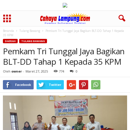
Beranda
Tulang Bawang
Pemkam Tri Tunggal Jaya Bagikan BLT-DD Tahap 1 Kepada
35 KPM
DAERAH
TULANG BAWANG
Pemkam Tri Tunggal Jaya Bagikan
BLT-DD Tahap 1 Kepada 35 KPM
Oleh
owner
-
Maret 27, 2025
774
0
Facebook
Twitter