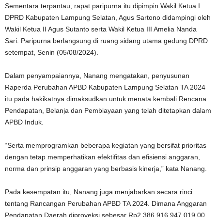
Sementara terpantau, rapat paripurna itu dipimpin Wakil Ketua I
DPRD Kabupaten Lampung Selatan, Agus Sartono didampingi oleh
Wakil Ketua II Agus Sutanto serta Wakil Ketua III Amelia Nanda
Sari. Paripurna berlangsung di ruang sidang utama gedung DPRD
setempat, Senin (05/08/2024).
Dalam penyampaiannya, Nanang mengatakan, penyusunan
Raperda Perubahan APBD Kabupaten Lampung Selatan TA 2024
itu pada hakikatnya dimaksudkan untuk menata kembali Rencana
Pendapatan, Belanja dan Pembiayaan yang telah ditetapkan dalam
APBD Induk.
“Serta memprogramkan beberapa kegiatan yang bersifat prioritas
dengan tetap memperhatikan efektifitas dan efisiensi anggaran,
norma dan prinsip anggaran yang berbasis kinerja,” kata Nanang.
Pada kesempatan itu, Nanang juga menjabarkan secara rinci
tentang Rancangan Perubahan APBD TA 2024. Dimana Anggaran
Pendapatan Daerah diproyeksi sebesar Rp2.386.916.947.019,00.