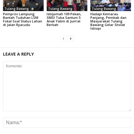
Tulang Bawang
Tulang Bawang
Tulang Bawang
Pemprov Lampung
Istiqomah 109 Pekan,
Hadapi Kemarau
Bantah Tuduhan LSM
SMSI Tuba Santuni 5
Panjang, Pemkab dan
Fokal Soal Status Lahan
Anak Yatim di Jum’at
Masyarakat Tulang
di Jalan Ryacudu
Berkah
Bawang Gelar Sholat
Istisqo
LEAVE A REPLY