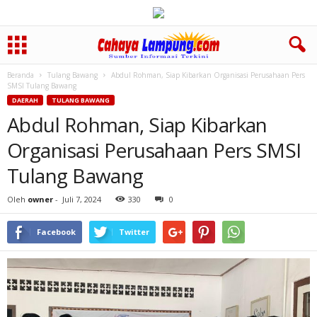
Beranda
Tulang Bawang
Abdul Rohman, Siap Kibarkan Organisasi Perusahaan Pers
SMSI Tulang Bawang
DAERAH
TULANG BAWANG
Abdul Rohman, Siap Kibarkan
Organisasi Perusahaan Pers SMSI
Tulang Bawang
Oleh
owner
-
Juli 7, 2024
330
0
Facebook
Twitter