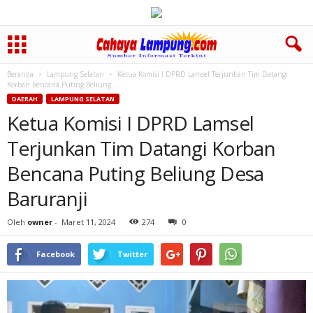
Beranda
Lampung Selatan
Ketua Komisi I DPRD Lamsel Terjunkan Tim Datangi
Korban Bencana Puting Beliung...
DAERAH
LAMPUNG SELATAN
Ketua Komisi I DPRD Lamsel
Terjunkan Tim Datangi Korban
Bencana Puting Beliung Desa
Baruranji
Oleh
owner
-
Maret 11, 2024
274
0
Facebook
Twitter