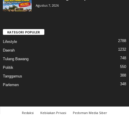
Agustus 7, 2026
KATEGORI POPULER
2788
Lifestyle
1232
Daerah
748
Tulang Bawang
550
Politik
388
Tanggamus
348
Parlemen
Redaksi
Kebijakan Privasi
Pedoman Media Siber
© 2017 cahayalampung.com - All Rights Reserved │PT. Cahaya Media Lampung
│LTM Connection™