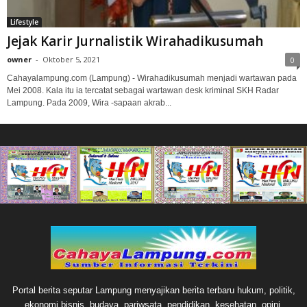
Lifestyle
Jejak Karir Jurnalistik Wirahadikusumah
owner
-
Oktober 5, 2021
0
Cahayalampung.com (Lampung) - Wirahadikusumah menjadi wartawan pada
Mei 2008. Kala itu ia tercatat sebagai wartawan desk kriminal SKH Radar
Lampung. Pada 2009, Wira -sapaan akrab...
Portal berita seputar Lampung menyajikan berita terbaru hukum, politik,
ekonomi bisnis, budaya, pariwsata, pendidikan, kesehatan, opini,