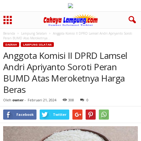
Beranda
Lampung Selatan
Anggota Komisi II DPRD Lamsel Andri Apriyanto Soroti
Peran BUMD Atas Meroketnya...
DAERAH
LAMPUNG SELATAN
Anggota Komisi II DPRD Lamsel
Andri Apriyanto Soroti Peran
BUMD Atas Meroketnya Harga
Beras
Oleh
owner
-
Februari 21, 2024
308
0
Facebook
Twitter