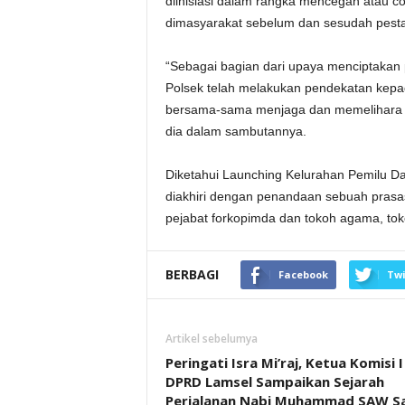
diinisiasi dalam rangka mencegah atau co
dimasyarakat sebelum dan sesudah pesta
“Sebagai bagian dari upaya menciptakan 
Polsek telah melakukan pendekatan kepad
bersama-sama menjaga dan memelihara ke
dia dalam sambutannya.
Diketahui Launching Kelurahan Pemilu Da
diakhiri dengan penandaan sebuah prasa
pejabat forkopimda dan tokoh agama, to
BERBAGI
Facebook
Twi
Artikel sebelumya
Peringati Isra Mi’raj, Ketua Komisi I
DPRD Lamsel Sampaikan Sejarah
Perjalanan Nabi Muhammad SAW S