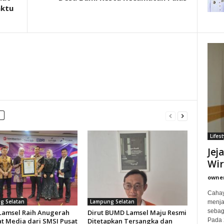
aktu
Lifest
Jej
Wi
owne
Cahay
g Selatan
Lampung Selatan
menjad
sebag
 Lamsel Raih Anugerah
Dirut BUMD Lamsel Maju Resmi
Pada 
t Media dari SMSI Pusat
Ditetapkan Tersangka dan