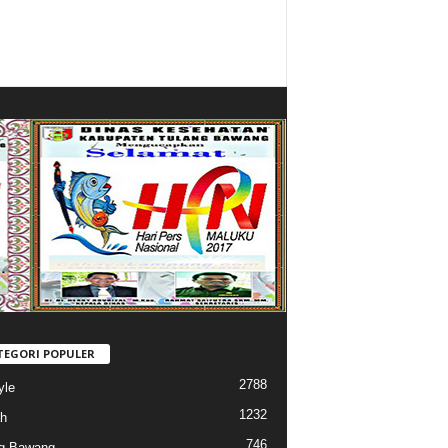
TEGORI POPULER
2788
yle
1232
h
746
g Bawang