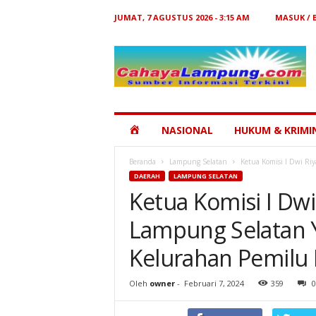
JUMAT, 7 AGUSTUS 2026 - 3:15 AM
MASUK /
Cahaya
Lampung
HOME
NASIONAL
HUKUM & KRIMI
Beranda
Lampung Selatan
Ketua Komisi I Dwi Ri
DAERAH
LAMPUNG SELATAN
Ketua Komisi I Dwi
Lampung Selatan 
Kelurahan Pemilu
Oleh
owner
-
Februari 7, 2024
359
0