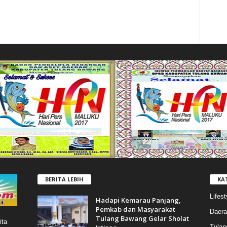
BERITA LEBIH
KA
Lifest
Hadapi Kemarau Panjang,
Pemkab dan Masyarakat
Daera
Tulang Bawang Gelar Sholat
ita
Tulan