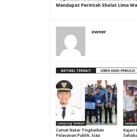
Mendapat Perintah Sholat Lima W
owner
ARTIKEL TERKAIT
LEBIH DARI PENULIS
Lampung Selatan
Lampun
Camat Natar Tingkatkan
Kajari
Pelayanan Publik, Siap
Sahaba