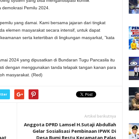
oling system yang bisa mengantisipasi konflik
 demokrasi Pemilu 2024.
pemilu yang damai. Kami bersama jajaran dari tingkat
a elemen masyarakat secara intensif, untuk dapat
amanan serta ketertiban di lingkungan masyarkat, ”kata
mai 2024 yang dipusatkan di Bundaran Tugu Pancasila itu
sti dengan menggunakan tanda telapak tangan kanan para
koh masyarakat. (Red)
tter
Artikel berikutnya
Anggota DPRD Lamsel H.Sutaji Abdullah
Gelar Sosialisasi Pembinaan IPWK Di
aat
Desa Bumi Restu Kecamatan Palas