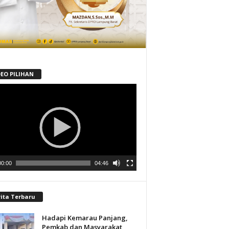
DEO PILIHAN
tar
00:00
04:46
rita Terbaru
Hadapi Kemarau Panjang,
Pemkab dan Masyarakat