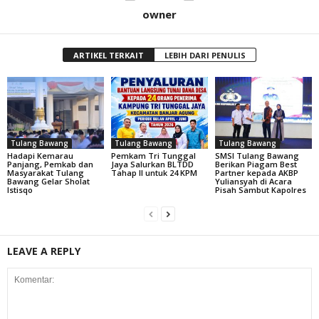
owner
ARTIKEL TERKAIT
LEBIH DARI PENULIS
Tulang Bawang
Tulang Bawang
Tulang Bawang
Hadapi Kemarau
Pemkam Tri Tunggal
SMSI Tulang Bawang
Panjang, Pemkab dan
Jaya Salurkan BLTDD
Berikan Piagam Best
Masyarakat Tulang
Tahap II untuk 24 KPM
Partner kepada AKBP
Bawang Gelar Sholat
Yuliansyah di Acara
Istisqo
Pisah Sambut Kapolres
LEAVE A REPLY