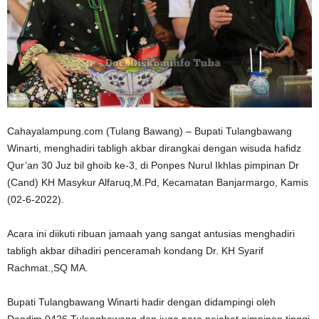
Cahayalampung.com (Tulang Bawang) – Bupati Tulangbawang
Winarti, menghadiri tabligh akbar dirangkai dengan wisuda hafidz
Qur’an 30 Juz bil ghoib ke-3, di Ponpes Nurul Ikhlas pimpinan Dr
(Cand) KH Masykur Alfaruq,M.Pd, Kecamatan Banjarmargo, Kamis
(02-6-2022).
Acara ini diikuti ribuan jamaah yang sangat antusias menghadiri
tabligh akbar dihadiri penceramah kondang Dr. KH Syarif
Rachmat.,SQ MA.
Bupati Tulangbawang Winarti hadir dengan didampingi oleh
Dandim 0426 Tulangbawang dan juga para pejabat pimpinan tinggi