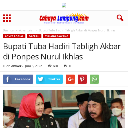
Beranda
Advertorial
Bupati Tuba Hadiri Tabligh Akbar di Ponpes Nurul Ikhlas
ADVERTORIAL
DAERAH
TULANG BAWANG
Bupati Tuba Hadiri Tabligh Akbar
di Ponpes Nurul Ikhlas
Oleh
owner
-
Juni 5, 2022
608
0
Facebook
Twitter