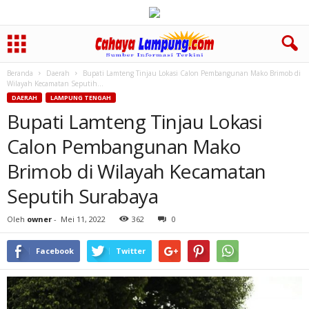
Beranda
Daerah
Bupati Lamteng Tinjau Lokasi Calon Pembangunan Mako Brimob di
Wilayah Kecamatan Seputih...
DAERAH
LAMPUNG TENGAH
Bupati Lamteng Tinjau Lokasi
Calon Pembangunan Mako
Brimob di Wilayah Kecamatan
Seputih Surabaya
Oleh
owner
-
Mei 11, 2022
362
0
Facebook
Twitter