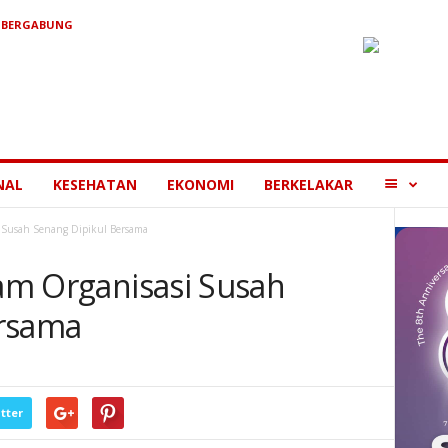
 BERGABUNG
MORE
NAL
KESEHATAN
EKONOMI
BERKELAKAR
i Susah Senang Dipikul Bersama
lam Organisasi Susah
ersama
tter