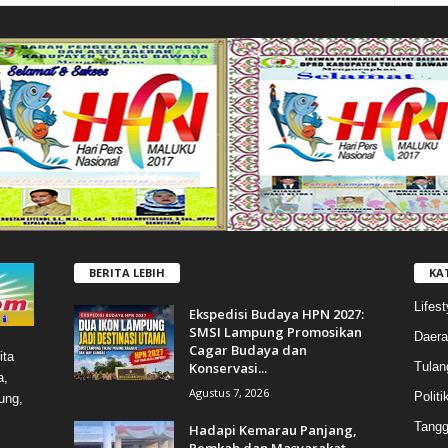
BERITA LEBIH
KA
Lifest
Ekspedisi Budaya HPN 2027:
SMSI Lampung Promosikan
Daera
Cagar Budaya dan
ita
Konservasi...
Tulan
a,
Agustus 7, 2026
Politi
ung,
Tang
Hadapi Kemarau Panjang,
Pemkab dan Masyarakat