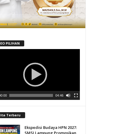
DEO PILIHAN
tar
00:00
04:46
rita Terbaru
Ekspedisi Budaya HPN 2027:
SMSI Lampung Promosikan