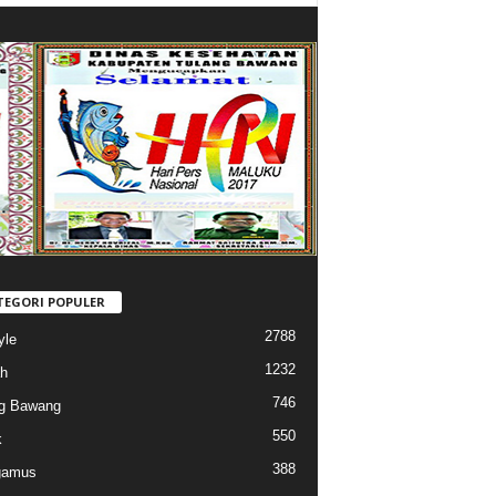
TEGORI POPULER
2788
yle
1232
h
746
g Bawang
550
k
388
gamus