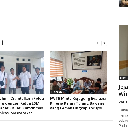
Lifest
Jej
Wi
Daerah
ahmi, Dit Intelkam Polda
FWTB Minta Kejagung Evaluasi
owne
ng dengan Ketua LSM
Kinerja Kejari Tulang Bawang
ahas Situasi Kamtibmas
yang Lemah Ungkap Korupsi
Cahay
pirasi Masyarakat
menjad
sebag
Pada 