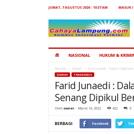
JUMAT, 7 AGUSTUS 2026 - 10:37 AM
MASUK /
Cahaya
Lampung
HOME
NASIONAL
HUKUM & KRIMI
Beranda
Daerah
Farid Junaedi : Dalam Organisas
DAERAH
TANGGAMUS
Farid Junaedi : Da
Senang Dipikul B
Oleh
owner
-
Maret 16, 2022
422
0
BERBAGI
Facebook
Twi