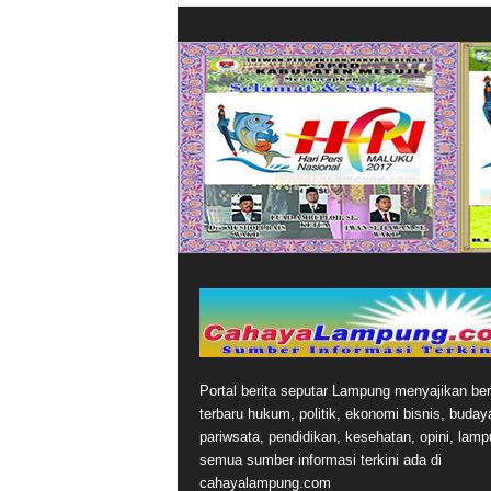
Portal berita seputar Lampung menyajikan ber
terbaru hukum, politik, ekonomi bisnis, buday
pariwsata, pendidikan, kesehatan, opini, lamp
semua sumber informasi terkini ada di
cahayalampung.com