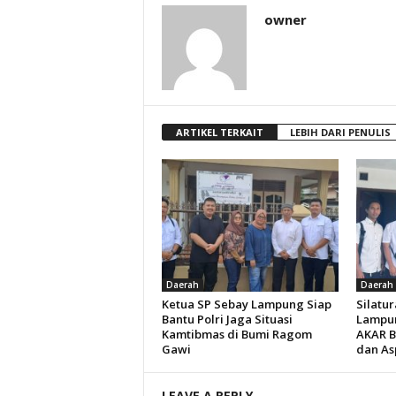
owner
ARTIKEL TERKAIT
LEBIH DARI PENULIS
Daerah
Daerah
Ketua SP Sebay Lampung Siap
Silatur
Bantu Polri Jaga Situasi
Lampu
Kamtibmas di Bumi Ragom
AKAR B
Gawi
dan As
LEAVE A REPLY