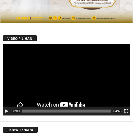
VIDEO PILIHAN
Pemutar
Video
00:00
04:46
Berita Terbaru