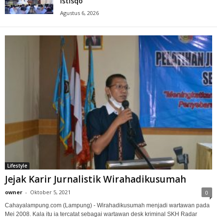
Istisqo
Agustus 6, 2026
Lifestyle
Jejak Karir Jurnalistik Wirahadikusumah
owner
-
Oktober 5, 2021
0
Cahayalampung.com (Lampung) - Wirahadikusumah menjadi wartawan pada
Mei 2008. Kala itu ia tercatat sebagai wartawan desk kriminal SKH Radar