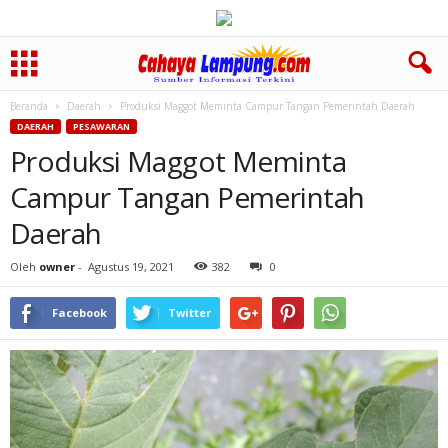
Beranda
Daerah
Produksi Maggot Meminta Campur Tangan Pemerintah Daerah
DAERAH
PESAWARAN
Produksi Maggot Meminta
Campur Tangan Pemerintah
Daerah
Oleh
owner
-
Agustus 19, 2021
382
0
Facebook
Twitter