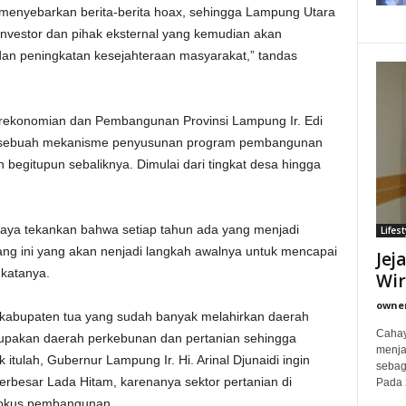
menyebarkan berita-berita hoax, sehingga Lampung Utara
 investor dan pihak eksternal yang kemudian akan
n peningkatan kesejahteraan masyarakat,” tandas
rekonomian dan Pembangunan Provinsi Lampung Ir. Edi
ni sebuah mekanisme penyusunan program pembangunan
 begitupun sebaliknya. Dimulai dari tingkat desa hingga
i saya tekankan bahwa setiap tahun ada yang menjadi
Lifest
ng ini yang akan nenjadi langkah awalnya untuk mencapai
Jej
 katanya.
Wi
owne
kabupaten tua yang sudah banyak melahirkan daerah
Cahay
rupakan daerah perkebunan dan pertanian sehingga
menjad
itulah, Gubernur Lampung Ir. Hi. Arinal Djunaidi ingin
sebag
rbesar Lada Hitam, karenanya sektor pertanian di
Pada 
fokus pembangunan.