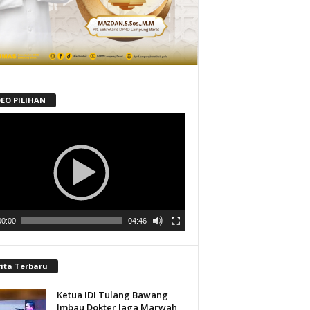
DEO PILIHAN
tar
00:00
04:46
rita Terbaru
Ketua IDI Tulang Bawang
Imbau Dokter Jaga Marwah