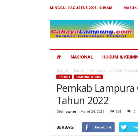
MINGGU, 9 AGUSTUS 2026 - 9:49 AM
MASUK 
Cahaya
Lampung
HOME
NASIONAL
HUKUM & KRIMI
Beranda
Daerah
Pemkab Lampura Gelar Musren
DAERAH
LAMPUNG UTARA
Pemkab Lampura 
Tahun 2022
Oleh
owner
-
Maret 24, 2021
361
0
BERBAGI
Facebook
Twi