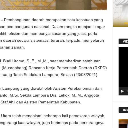
 –
Pembangunan daerah merupakan satu kesatuan yang
naan pembangunan nasional. Dalam rangka menjamin agar
tif, efisien dan mempunyai sasaran yang jelas, perlu
daerah secara sistematis, terarah, terpadu, menyeluruh
VI
ubahan zaman.
Pemu
Video
i. Budi Utomo, S.,E., M.,M., saat memberikan sambutan
(Musrenbang) Rencana Kerja Pemerintah Daerah (RKPD)
ruang Tapis Setdakab Lampura, Selasa (23/03/2021).
 Lampung yang diwakili oleh Asisten Perekonomian dan
nto, M.Si, Sekda Lampura Drs. Lekok, M.,M., Anggota
taf Ahli dan Asisten Pemerintah Kabupaten.
Be
Utara telah mengalami beberapa kali pemekaran wilayah,
engurangi luas wilayah, juga berimbas pada berkurangnya