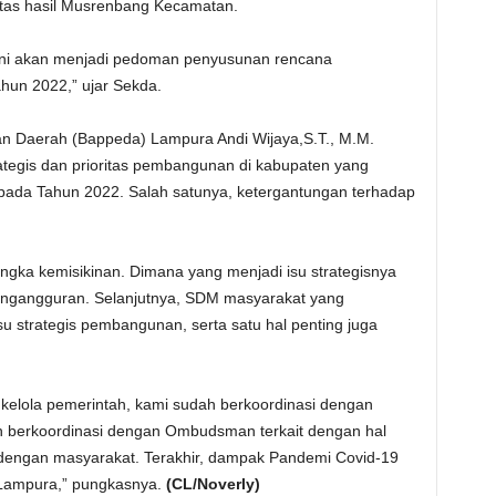
tas hasil Musrenbang Kecamatan.
ini akan menjadi pedoman penyusunan rencana
un 2022,” ujar Sekda.
 Daerah (Bappeda) Lampura Andi Wijaya,S.T., M.M.
tegis dan prioritas pembangunan di kabupaten yang
 pada Tahun 2022. Salah satunya, ketergantungan terhadap
gka kemisikinan. Dimana yang menjadi isu strategisnya
engangguran. Selanjutnya, SDM masyarakat yang
su strategis pembangunan, serta satu hal penting juga
 kelola pemerintah, kami sudah berkoordinasi dengan
dah berkoordinasi dengan Ombudsman terkait dengan hal
 dengan masyarakat. Terakhir, dampak Pandemi Covid-19
Lampura,” pungkasnya.
(CL/Noverly)