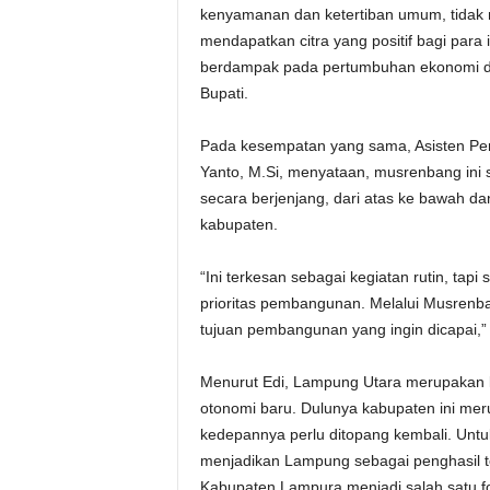
kenyamanan dan ketertiban umum, tidak 
mendapatkan citra yang positif bagi para
berdampak pada pertumbuhan ekonomi da
Bupati.
Pada kesempatan yang sama, Asisten Pe
Yanto, M.Si, menyataan, musrenbang i
secara berjenjang, dari atas ke bawah dan
kabupaten.
“Ini terkesan sebagai kegiatan rutin, tap
prioritas pembangunan. Melalui Musrenba
tujuan pembangunan yang ingin dicapai,”
Menurut Edi, Lampung Utara merupakan 
otonomi baru. Dulunya kabupaten ini me
kedepannya perlu ditopang kembali. Untuk 
menjadikan Lampung sebagai penghasil te
Kabupaten Lampura menjadi salah satu 