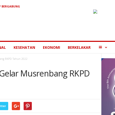
/ BERGABUNG
MORE
NAL
KESEHATAN
EKONOMI
BERKELAKAR
bang RKPD Tahun 2022
Gelar Musrenbang RKPD
tter