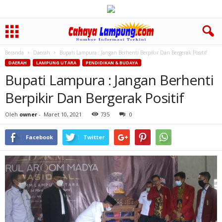
Beranda
Daerah
Bupati Lampura : Jangan Berhenti Berpikir Dan Bergerak Positif
DAERAH
LAMPUNG UTARA
PENDIDIKAN & BUDAYA
Bupati Lampura : Jangan Berhenti
Berpikir Dan Bergerak Positif
Oleh
owner
-
Maret 10, 2021
735
0
Facebook
Twitter