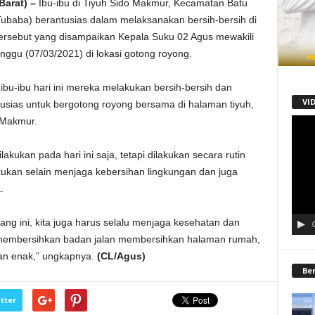
arat) –
Ibu-ibu di Tiyuh Sido Makmur, Kecamatan Batu
ubaba) berantusias dalam melaksanakan bersih-bersih di
tersebut yang disampaikan Kepala Suku 02 Agus mewakili
nggu (07/03/2021) di lokasi gotong royong.
bu-ibu hari ini mereka melakukan bersih-bersih dan
VI
antusias untuk bergotong royong bersama di halaman tiyuh,
 Makmur.
Pemu
Video
lakukan pada hari ini saja, tetapi dilakukan secara rutin
lakukan selain menjaga kebersihan lingkungan dan juga
.
ng ini, kita juga harus selalu menjaga kesehatan dan
 membersihkan badan jalan membersihkan halaman rumah,
kan enak,” ungkapnya.
(CL/Agus)
Be
tter