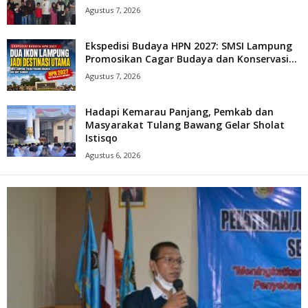
Agustus 7, 2026
Ekspedisi Budaya HPN 2027: SMSI Lampung
Promosikan Cagar Budaya dan Konservasi...
Agustus 7, 2026
Hadapi Kemarau Panjang, Pemkab dan
Masyarakat Tulang Bawang Gelar Sholat
Istisqo
Agustus 6, 2026