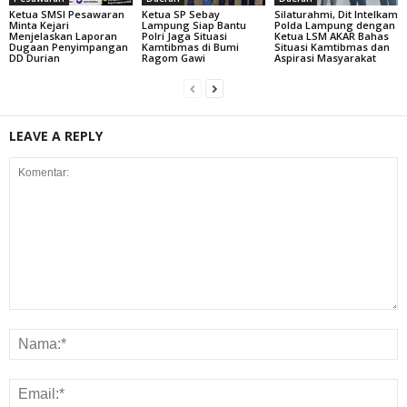
Ketua SMSI Pesawaran
Ketua SP Sebay
Silaturahmi, Dit Intelkam
Minta Kejari
Lampung Siap Bantu
Polda Lampung dengan
Menjelaskan Laporan
Polri Jaga Situasi
Ketua LSM AKAR Bahas
Dugaan Penyimpangan
Kamtibmas di Bumi
Situasi Kamtibmas dan
DD Durian
Ragom Gawi
Aspirasi Masyarakat
LEAVE A REPLY