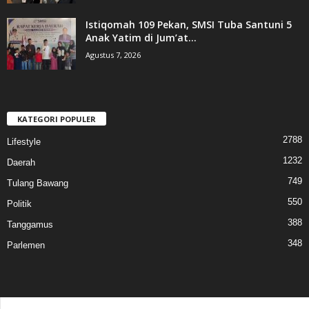
Istiqomah 109 Pekan, SMSI Tuba Santuni 5
Anak Yatim di Jum’at...
Agustus 7, 2026
KATEGORI POPULER
2788
Lifestyle
1232
Daerah
749
Tulang Bawang
550
Politik
388
Tanggamus
348
Parlemen