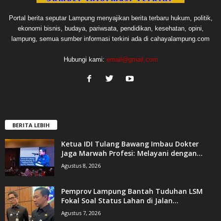
Portal berita seputar Lampung menyajikan berita terbaru hukum, politik,
ekonomi bisnis, budaya, pariwsata, pendidikan, kesehatan, opini,
lampung, semua sumber informasi terkini ada di cahayalampung.com
Hubungi kami:
email@gmail.com
BERITA LEBIH
Ketua IDI Tulang Bawang Imbau Dokter
Jaga Marwah Profesi: Melayani dengan...
Agustus 8, 2026
Pemprov Lampung Bantah Tuduhan LSM
Fokal Soal Status Lahan di Jalan...
Agustus 7, 2026