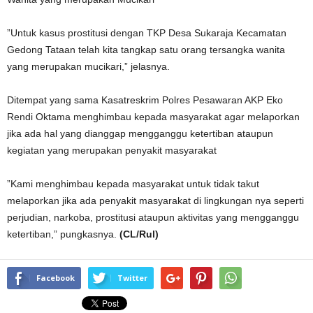
”Untuk kasus prostitusi dengan TKP Desa Sukaraja Kecamatan
Gedong Tataan telah kita tangkap satu orang tersangka wanita
yang merupakan mucikari,” jelasnya.
Ditempat yang sama Kasatreskrim Polres Pesawaran AKP Eko
Rendi Oktama menghimbau kepada masyarakat agar melaporkan
jika ada hal yang dianggap mengganggu ketertiban ataupun
kegiatan yang merupakan penyakit masyarakat
”Kami menghimbau kepada masyarakat untuk tidak takut
melaporkan jika ada penyakit masyarakat di lingkungan nya seperti
perjudian, narkoba, prostitusi ataupun aktivitas yang mengganggu
ketertiban,” pungkasnya.
(CL/Rul)
Facebook
Twitter