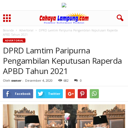
Beranda
Advertorial
DPRD Lamtim Paripurna Pengambilan Keputusan Raperda
APBD Tahun 2021
ADVERTORIAL
DPRD Lamtim Paripurna
Pengambilan Keputusan Raperda
APBD Tahun 2021
Oleh
owner
-
Desember 4, 2020
682
0
Facebook
Twitter