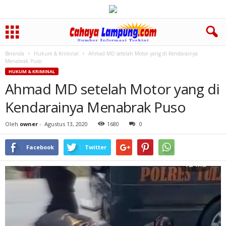
Beranda
Hukum & Kriminal
Ahmad MD setelah Motor yang di Kendarainya
Menabrak Puso
HUKUM & KRIMINAL
Ahmad MD setelah Motor yang di
Kendarainya Menabrak Puso
Oleh
owner
-
Agustus 13, 2020
1680
0
Facebook
Twitter