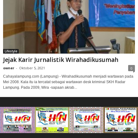
Lifestyle
Jejak Karir Jurnalistik Wirahadikusumah
owner
-
Oktober 5, 2021
0
Cahayalampung.com (Lampung) - Wirahadikusumah menjadi wartawan pada
Mei 2008. Kala itu ia tercatat sebagai wartawan desk kriminal SKH Radar
Lampung. Pada 2009, Wira -sapaan akrab...