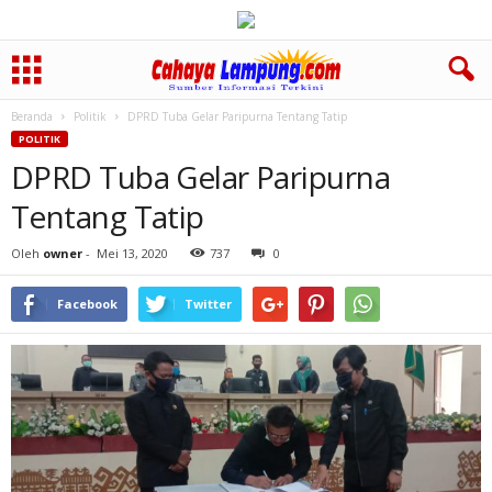
Beranda
Politik
DPRD Tuba Gelar Paripurna Tentang Tatip
POLITIK
DPRD Tuba Gelar Paripurna
Tentang Tatip
Oleh
owner
-
Mei 13, 2020
737
0
Facebook
Twitter