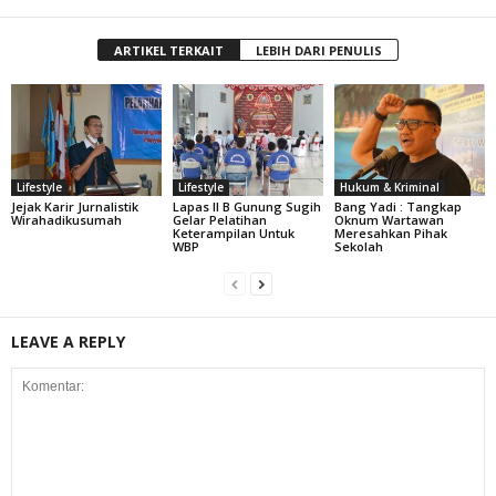
ARTIKEL TERKAIT
LEBIH DARI PENULIS
Lifestyle
Lifestyle
Hukum & Kriminal
Jejak Karir Jurnalistik
Lapas II B Gunung Sugih
Bang Yadi : Tangkap
Wirahadikusumah
Gelar Pelatihan
Oknum Wartawan
Keterampilan Untuk
Meresahkan Pihak
WBP
Sekolah
LEAVE A REPLY