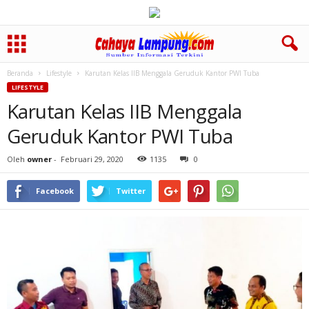
Beranda
Lifestyle
Karutan Kelas IIB Menggala Geruduk Kantor PWI Tuba
LIFESTYLE
Karutan Kelas IIB Menggala
Geruduk Kantor PWI Tuba
Oleh
owner
-
Februari 29, 2020
1135
0
Facebook
Twitter