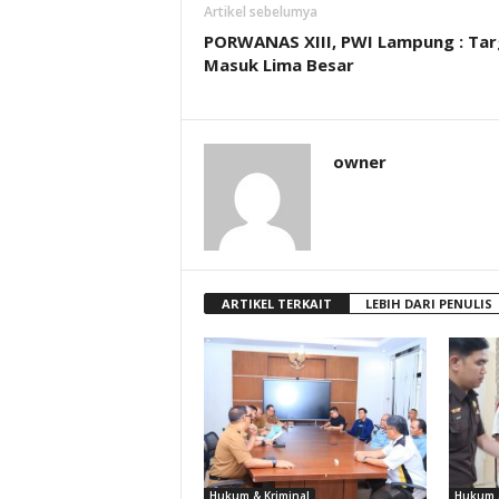
Artikel sebelumya
PORWANAS XIII, PWI Lampung : Tar
Masuk Lima Besar
owner
ARTIKEL TERKAIT
LEBIH DARI PENULIS
Hukum & Kriminal
Hukum &