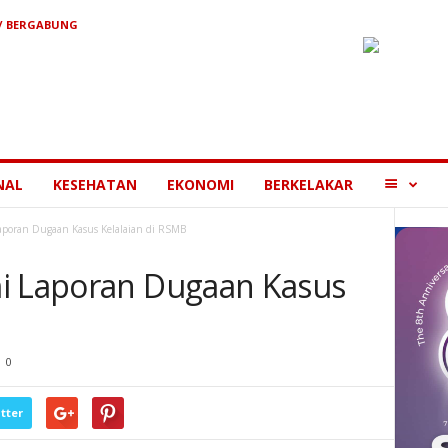
/ BERGABUNG
MORE
NAL
KESEHATAN
EKONOMI
BERKELAKAR
aporan Dugaan Kasus Kelalaian di RSMB
mi Laporan Dugaan Kasus
0
tter