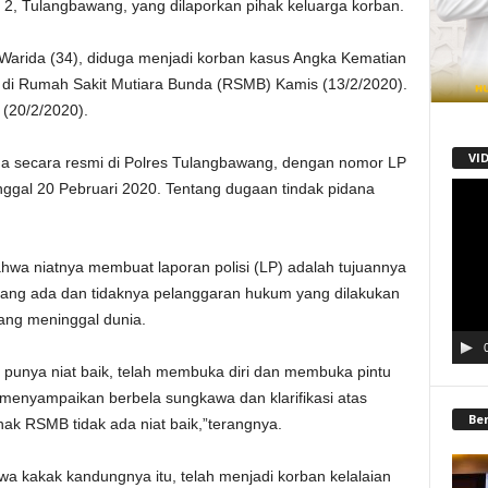
2, Tulangbawang, yang dilaporkan pihak keluarga korban.
arida (34), diduga menjadi korban kasus Angka Kematian
 di Rumah Sakit Mutiara Bunda (RSMB) Kamis (13/2/2020).
 (20/2/2020).
VI
ima secara resmi di Polres Tulangbawang, dengan nomor LP
ggal 20 Pebruari 2020. Tentang dugaan tindak pidana
Pemu
Video
ahwa niatnya membuat laporan polisi (LP) adalah tujuannya
tang ada dan tidaknya pelanggaran hukum yang dilakukan
ng meninggal dunia.
n punya niat baik, telah membuka diri dan membuka pintu
n menyampaikan berbela sungkawa dan klarifikasi atas
Be
ak RSMB tidak ada niat baik,”terangnya.
wa kakak kandungnya itu, telah menjadi korban kelalaian