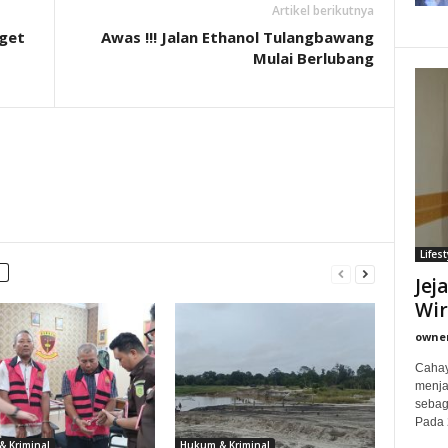
Artikel berikutnya
get
Awas !!! Jalan Ethanol Tulangbawang
Mulai Berlubang
Lifest
Jej
Wi
owne
Cahay
menjad
sebag
Pada 
 Kriminal
Hukum & Kriminal