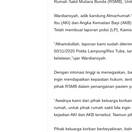
Rumah Sakit Mutiara Bunda (RSMB), Unit 
Wardiansyah, adik kandung Almarhumah W
Ibu (AKI) dan Angka Kematian Bayi (AKB)
Telah membuat laporan polisi (LP), Kamis
“Alhamdulilah, laporan kami sudah diter
50/11/2020 Polda Lampung/Res Tuba, tan
kelalaian,”ujar Wardiansyah.
Dengan intonasi tinggi ia menegaskan, b
ingin mendapatkan kepastian hukum, ten
pihak RSMB dalam penanganan pasien ya
“Awalnya kami dari pihak keluarga korba
rumah, untuk pihak rumah sakit bila ingi
kejadian AKI dan AKB tersebut. Namun pih
Pihak keluarga korban berkeyakinan, bah