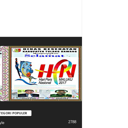
TEGORI POPULER
2788
yle