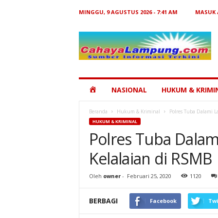
MINGGU, 9 AGUSTUS 2026 - 7:41 AM
MASUK 
Cahaya
Lampung
HOME
NASIONAL
HUKUM & KRIMI
Beranda
Hukum & Kriminal
Polres Tuba Dalami L
HUKUM & KRIMINAL
Polres Tuba Dala
Kelalaian di RSMB
Oleh
owner
-
Februari 25, 2020
1120
BERBAGI
Facebook
Twi