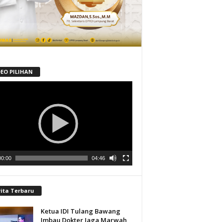
DEO PILIHAN
tar
00:00
04:46
rita Terbaru
Ketua IDI Tulang Bawang
Imbau Dokter Jaga Marwah