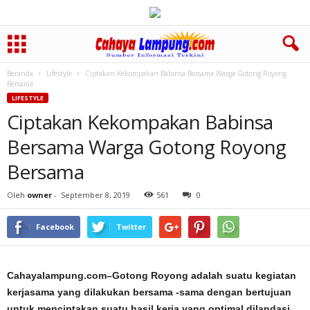
Beranda
Lifestyle
Ciptakan Kekompakan Babinsa Bersama Warga Gotong Royong
Bersama
LIFESTYLE
Ciptakan Kekompakan Babinsa
Bersama Warga Gotong Royong
Bersama
Oleh
owner
-
September 8, 2019
561
0
Facebook
Twitter
Cahayalampung.com–Gotong Royong adalah suatu kegiatan
kerjasama yang dilakukan bersama -sama dengan bertujuan
untuk menciptakan suatu hasil kerja yang optimal dilandasi