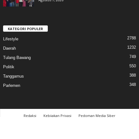
KATEGORI POPULER
2788
Lifestyle
1232
Daerah
749
Tulang Bawang
550
Politik
388
Tanggamus
348
Parlemen
Redaksi
Kebijakan Privasi
Pedoman Media Siber
© 2017 cahayalampung.com - All Rights Reserved │PT. Cahaya Media Lampung
│LTM Connection™