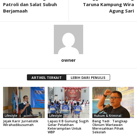
Patroli dan Salat Subuh
Taruna Kampung Wira
Berjamaah
Agung Sari
owner
ARTIKEL TERKAIT
LEBIH DARI PENULIS
Lifestyle
Lifestyle
Hukum & Kriminal
Jejak Karir Jurnalistik
Lapas II B Gunung Sugih
Bang Yadi : Tangkap
Wirahadikusumah
Gelar Pelatihan
Oknum Wartawan
Keterampilan Untuk
Meresahkan Pihak
WBP
Sekolah