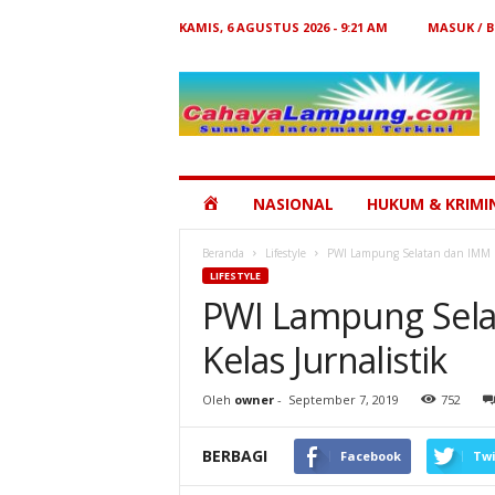
KAMIS, 6 AGUSTUS 2026 - 9:21 AM
MASUK / 
Cahaya
Lampung
HOME
NASIONAL
HUKUM & KRIMI
Beranda
Lifestyle
PWI Lampung Selatan dan IMM M
LIFESTYLE
PWI Lampung Sel
Kelas Jurnalistik
Oleh
owner
-
September 7, 2019
752
BERBAGI
Facebook
Twi