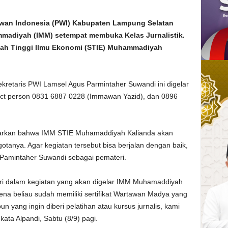
an Indonesia (PWI) Kabupaten Lampung Selatan
madiyah (IMM) setempat membuka Kelas Jurnalistik.
lah Tinggi Ilmu Ekonomi (STIE) Muhammadiyah
retaris PWI Lamsel Agus Parmintaher Suwandi ini digelar
act person 0831 6887 0228 (Immawan Yazid), dan 0896
narkan bahwa IMM STIE Muhamaddiyah Kalianda akan
otanya. Agar kegiatan tersebut bisa berjalan dengan baik,
 Pamintaher Suwandi sebagai pemateri.
ri dalam kegiatan yang akan digelar IMM Muhamaddiyah
rena beliau sudah memiliki sertifikat Wartawan Madya yang
n yang ingin diberi pelatihan atau kursus jurnalis, kami
ata Alpandi, Sabtu (8/9) pagi.