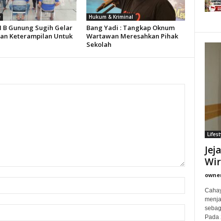
e
Hukum & Kriminal
II B Gunung Sugih Gelar
Bang Yadi : Tangkap Oknum
han Keterampilan Untuk
Wartawan Meresahkan Pihak
Sekolah
Lifest
Jej
Wi
owne
Cahay
menjad
sebag
Pada 