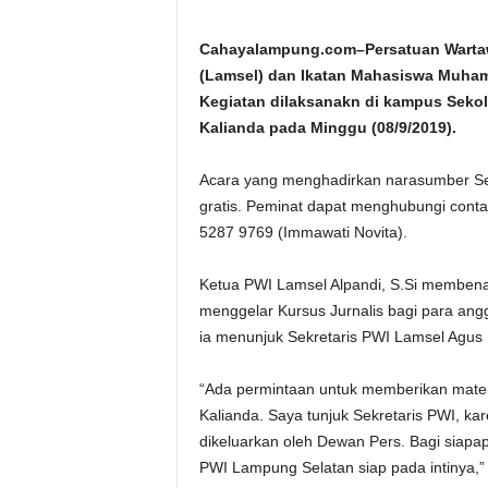
Cahayalampung.com–Persatuan Wartaw
(Lamsel) dan Ikatan Mahasiswa Muham
Kegiatan dilaksanakn di kampus Seko
Kalianda pada Minggu (08/9/2019).
Acara yang menghadirkan narasumber Sek
gratis. Peminat dapat menghubungi cont
5287 9769 (Immawati Novita).
Ketua PWI Lamsel Alpandi, S.Si membe
menggelar Kursus Jurnalis bagi para angg
ia menunjuk Sekretaris PWI Lamsel Agus
“Ada permintaan untuk memberikan mate
Kalianda. Saya tunjuk Sekretaris PWI, ka
dikeluarkan oleh Dewan Pers. Bagi siapapu
PWI Lampung Selatan siap pada intinya,” k