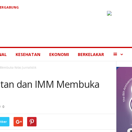
BERGABUNG
MORE
NAL
KESEHATAN
EKONOMI
BERKELAKAR
embuka Kelas Jurnalistik
atan dan IMM Membuka
0
tter