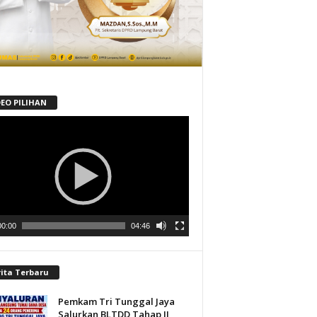
DEO PILIHAN
tar
00:00
04:46
rita Terbaru
Pemkam Tri Tunggal Jaya
Salurkan BLTDD Tahap II