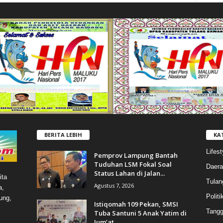
BERITA LEBIH
KA
Lifest
Pemprov Lampung Bantah
Tuduhan LSM Fokal Soal
Daera
Status Lahan di Jalan...
ita
Tulan
Agustus 7, 2026
a,
Politi
ung,
Istiqomah 109 Pekan, SMSI
Tang
Tuba Santuni 5 Anak Yatim di
Jum’at...