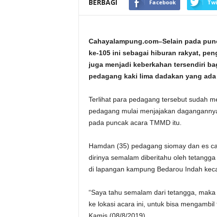
BERBAGI
Facebook
Twi
Cahayalampung.com–Selain pada pun
ke-105 ini sebagai hiburan rakyat, pe
juga menjadi keberkahan tersendiri b
pedagang kaki lima dadakan yang ada d
Terlihat para pedagang tersebut sudah m
pedagang mulai menjajakan dagangannya
pada puncak acara TMMD itu.
Hamdan (35) pedagang siomay dan es cam
dirinya semalam diberitahu oleh tetangg
di lapangan kampung Bedarou Indah kec
“Saya tahu semalam dari tetangga, maka 
ke lokasi acara ini, untuk bisa mengambi
Kamis (08/8/2019)