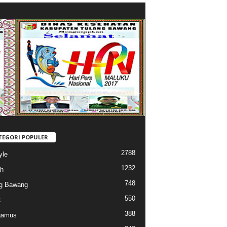
TEGORI POPULER
2788
yle
1232
h
748
g Bawang
550
k
388
gamus