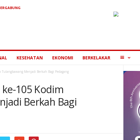
BERGABUNG
MORE
NAL
KESEHATAN
EKONOMI
BERKELAKAR
Tulangbawang Menjadi Berkah Bagi Pedagang
ke-105 Kodim
jadi Berkah Bagi