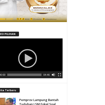
DEO PILIHAN
tar
00:00
04:46
rita Terbaru
Pemprov Lampung Bantah
Tuduhan LSM Fokal Soal