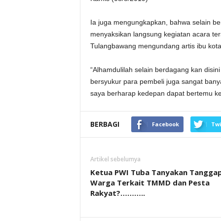
Ia juga mengungkapkan, bahwa selain ber
menyaksikan langsung kegiatan acara ter
Tulangbawang mengundang artis ibu kota
“Alhamdulilah selain berdagang kan disini j
bersyukur para pembeli juga sangat bany
saya berharap kedepan dapat bertemu kegi
BERBAGI
Facebook
Twi
Artikel sebelumya
Ketua PWI Tuba Tanyakan Tangga
Warga Terkait TMMD dan Pesta
Rakyat?………..