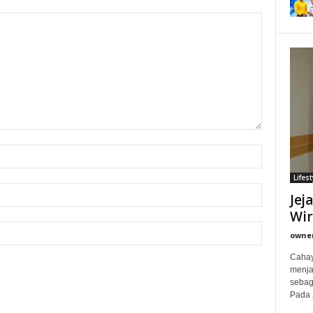
Lifest
Jej
Wi
owne
Cahay
menjad
sebag
Pada 