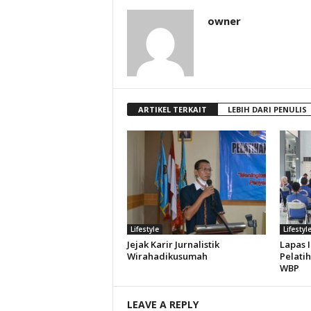
owner
ARTIKEL TERKAIT
LEBIH DARI PENULIS
Lifestyle
Lifestyl
Jejak Karir Jurnalistik
Lapas 
Wirahadikusumah
Pelati
WBP
LEAVE A REPLY