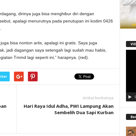
dagang, dirinya juga bisa menghibur diri dengan
sebut, apalagi menurutnya pada penutupan ini kodim 0426
.
uga bisa nonton artis, apalagi ini gratis. Saya juga
VI
ak, jadi dagangan saya setengah lagi sudah mau habis,
Pemu
atan Tmmd lagi seperti ini,” harapnya. (red).
Video
tter
Artikel berikutnya
pan
Hari Raya Idul Adha, PWI Lampung Akan
Sembelih Dua Sapi Kurban
Be