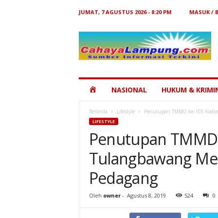
JUMAT, 7 AGUSTUS 2026 - 8:20 PM
MASUK / 
Cahaya
Lampung
HOME
NASIONAL
HUKUM & KRIMI
Beranda
Lifestyle
Penutupan TMMD ke-105 Kodim 
LIFESTYLE
Penutupan TMMD 
Tulangbawang Men
Pedagang
Oleh
owner
-
Agustus 8, 2019
524
0