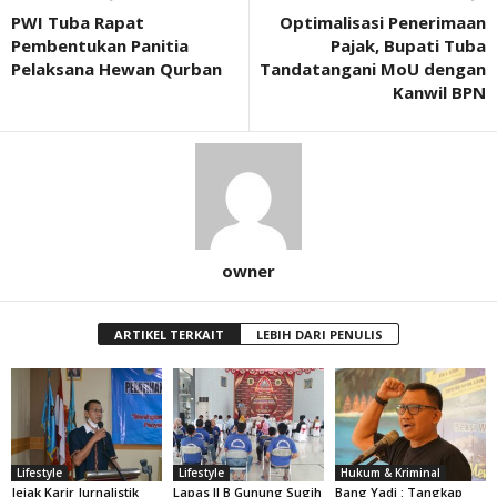
PWI Tuba Rapat
Optimalisasi Penerimaan
Pembentukan Panitia
Pajak, Bupati Tuba
Pelaksana Hewan Qurban
Tandatangani MoU dengan
Kanwil BPN
owner
ARTIKEL TERKAIT
LEBIH DARI PENULIS
Lifestyle
Lifestyle
Hukum & Kriminal
Jejak Karir Jurnalistik
Lapas II B Gunung Sugih
Bang Yadi : Tangkap