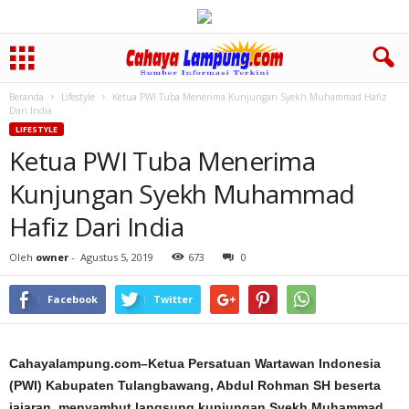
Beranda
Lifestyle
Ketua PWI Tuba Menerima Kunjungan Syekh Muhammad Hafiz
Dari India
LIFESTYLE
Ketua PWI Tuba Menerima
Kunjungan Syekh Muhammad
Hafiz Dari India
Oleh
owner
-
Agustus 5, 2019
673
0
Facebook
Twitter
Cahayalampung.com–Ketua Persatuan Wartawan Indonesia
(PWI) Kabupaten Tulangbawang, Abdul Rohman SH beserta
jajaran, menyambut langsung kunjungan Syekh Muhammad