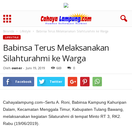
Beranda
Lifestyle
Babinsa Terus Melaksanakan Silahturahmi ke Warga
LIFESTYLE
Babinsa Terus Melaksanakan
Silahturahmi ke Warga
Oleh
owner
-
Juni 19, 2019
669
0
Facebook
Twitter
Cahayalampung.com–Sertu A. Roni, Babinsa Kampung Kahuripan
Dalam, Kecamatan Menggala Timur, Kabupaten Tulang Bawang,
melaksanakan kegiatan Silaturahmi di tempat Minto RT 3, RK2.
Rabu (19/06/2019).