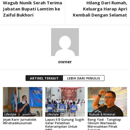
Wagub Nunik Serah Terima
Hilang Dari Rumah,
Jabatan Bupati Lamtim ke
Keluarga Harap Apri
Zaiful Bukhori
Kembali Dengan Selamat
owner
ARTIKEL TERKAIT
LEBIH DARI PENULIS
Lifestyle
Lifestyle
Hukum & Kriminal
Jejak Karir Jurnalistik
Lapas II B Gunung Sugih
Bang Yadi : Tangkap
Wirahadikusumah
Gelar Pelatihan
Oknum Wartawan
Keterampilan Untuk
Meresahkan Pihak
WBP
Sekolah