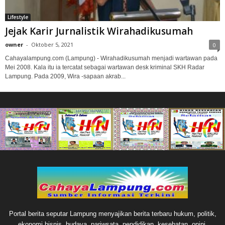
Lifestyle
Jejak Karir Jurnalistik Wirahadikusumah
owner
-
Oktober 5, 2021
0
Cahayalampung.com (Lampung) - Wirahadikusumah menjadi wartawan pada
Mei 2008. Kala itu ia tercatat sebagai wartawan desk kriminal SKH Radar
Lampung. Pada 2009, Wira -sapaan akrab...
Portal berita seputar Lampung menyajikan berita terbaru hukum, politik,
ekonomi bisnis, budaya, pariwsata, pendidikan, kesehatan, opini,