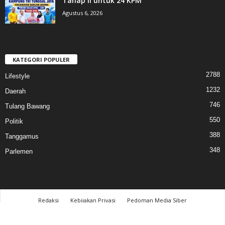
Tahap II untuk 24 KPM
Agustus 6, 2026
KATEGORI POPULER
2788
Lifestyle
1232
Daerah
746
Tulang Bawang
550
Politik
388
Tanggamus
348
Parlemen
Redaksi
Kebijakan Privasi
Pedoman Media Siber
© 2017 cahayalampung.com - All Rights Reserved │PT. Cahaya Media Lampung