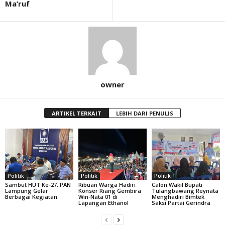
Ma’ruf
owner
ARTIKEL TERKAIT
LEBIH DARI PENULIS
Politik
Politik
Politik
Sambut HUT Ke-27, PAN
Ribuan Warga Hadiri
Calon Wakil Bupati
Lampung Gelar
Konser Riang Gembira
Tulangbawang Reynata
Berbagai Kegiatan
Win-Nata 01 di
Menghadiri Bimtek
Lapangan Ethanol
Saksi Partai Gerindra