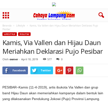
Beranda
Lifestyle
Kamis, Via Vallen dan Hijau Daun Meriahkan Deklarasi Pujo
Pesibar
LIFESTYLE
POLITIK
Kamis, Via Vallen dan Hijau Daun
Meriahkan Deklarasi Pujo Pesibar
Oleh
owner
-
April 10, 2019
577
0
Facebook
Twitter
PESIBAR–Kamis (11-4-2019), artis ibukota Via Vallen dan grup
band Hijau Daun akan memeriahkan kampanye dalam bentuk lain
yang dilaksanakan Pendukung Jokowi (Pujo) Provinsi Lampung.