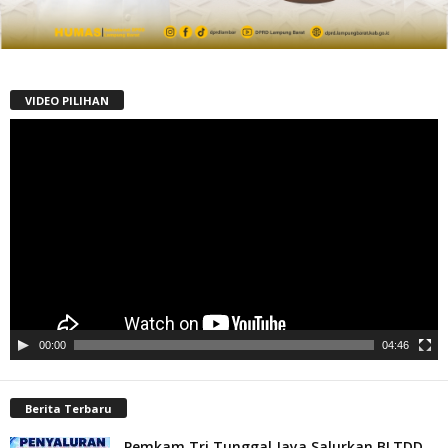
VIDEO PILIHAN
Pemutar
Video
00:00
04:46
Berita Terbaru
Pemkam Tri Tunggal Jaya Salurkan BLTDD