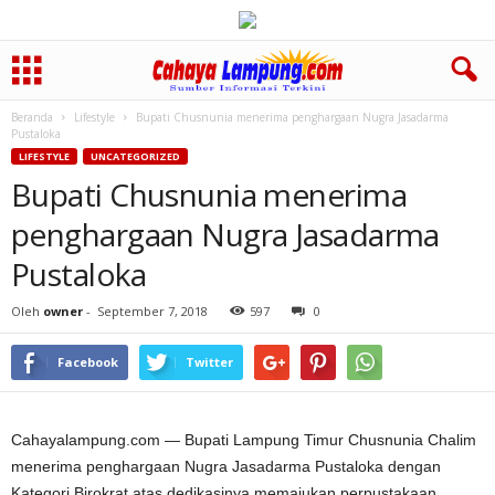
Beranda
Lifestyle
Bupati Chusnunia menerima penghargaan Nugra Jasadarma
Pustaloka
LIFESTYLE
UNCATEGORIZED
Bupati Chusnunia menerima
penghargaan Nugra Jasadarma
Pustaloka
Oleh
owner
-
September 7, 2018
597
0
Facebook
Twitter
Cahayalampung.com — Bupati Lampung Timur Chusnunia Chalim
menerima penghargaan Nugra Jasadarma Pustaloka dengan
Kategori Birokrat atas dedikasinya memajukan perpustakaan