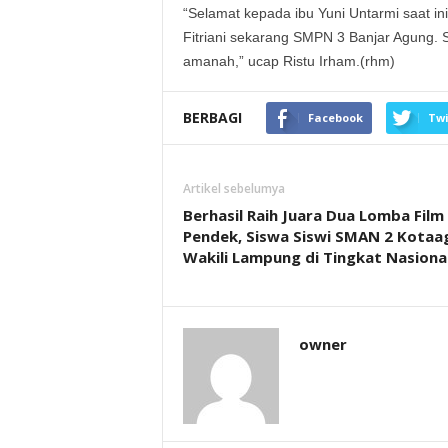
“Selamat kepada ibu Yuni Untarmi saat i
Fitriani sekarang SMPN 3 Banjar Agung.
amanah,” ucap Ristu Irham.(rhm)
BERBAGI
Facebook
Twi
Artikel sebelumya
Berhasil Raih Juara Dua Lomba Film
Pendek, Siswa Siswi SMAN 2 Kotaa
Wakili Lampung di Tingkat Nasiona
owner