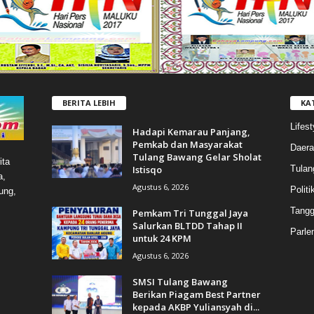
BERITA LEBIH
KA
Lifest
Hadapi Kemarau Panjang,
Pemkab dan Masyarakat
Daera
Tulang Bawang Gelar Sholat
ita
Istisqo
Tulan
a,
Agustus 6, 2026
Politi
ung,
Tang
Pemkam Tri Tunggal Jaya
Salurkan BLTDD Tahap II
Parle
untuk 24 KPM
Agustus 6, 2026
SMSI Tulang Bawang
Berikan Piagam Best Partner
kepada AKBP Yuliansyah di...