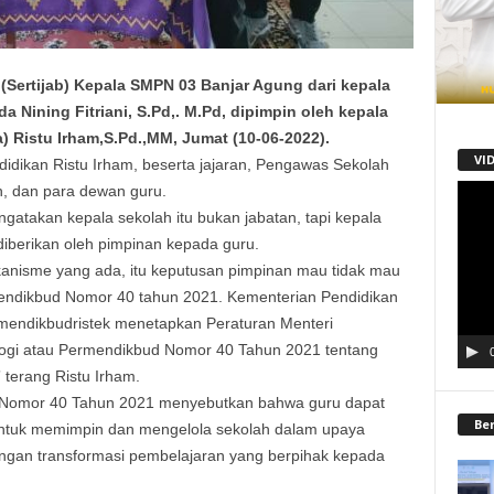
ertijab) Kepala SMPN 03 Banjar Agung dari kepala
a Nining Fitriani, S.Pd,. M.Pd, dipimpin oleh kepala
 Ristu Irham,S.Pd.,MM, Jumat (10-06-2022).
VI
endidikan Ristu Irham, beserta jajaran, Pengawas Sekolah
, dan para dewan guru.
Pemu
Video
gatakan kepala sekolah itu bukan jabatan, tapi kepala
diberikan oleh pimpinan kepada guru.
kanisme yang ada, itu keputusan pimpinan mau tidak mau
endikbud Nomor 40 tahun 2021. Kementerian Pendidikan
mendikbudristek menetapkan Peraturan Menteri
logi atau Permendikbud Nomor 40 Tahun 2021 tentang
 terang Ristu Irham.
d Nomor 40 Tahun 2021 menyebutkan bahwa guru dapat
Be
 untuk memimpin dan mengelola sekolah dalam upaya
ngan transformasi pembelajaran yang berpihak kepada