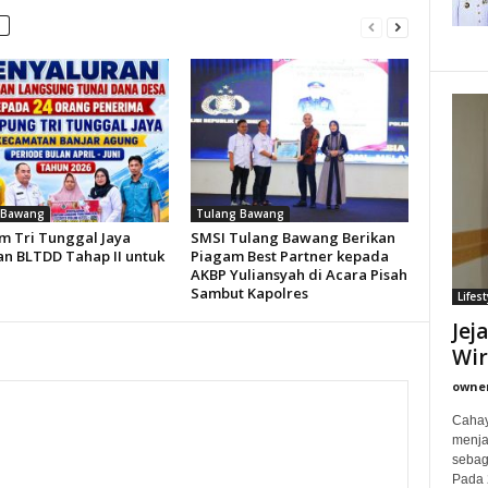
 Bawang
Tulang Bawang
 Tri Tunggal Jaya
SMSI Tulang Bawang Berikan
an BLTDD Tahap II untuk
Piagam Best Partner kepada
AKBP Yuliansyah di Acara Pisah
Sambut Kapolres
Lifest
Jej
Wi
owne
Cahay
menjad
sebag
Pada 