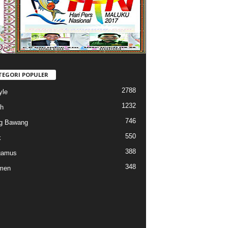
TEGORI POPULER
2788
yle
1232
h
746
g Bawang
550
k
388
gamus
348
men