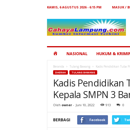
KAMIS, 6 AGUSTUS 2026 - 6:15 PM
MASUK / 
Cahaya
Lampung
HOME
NASIONAL
HUKUM & KRIMI
Beranda
Tulang Bawang
Kadis Pendidikan Tuba P
DAERAH
TULANG BAWANG
Kadis Pendidikan 
Kepala SMPN 3 Ba
Oleh
owner
-
Juni 10, 2022
913
0
BERBAGI
Facebook
Twi