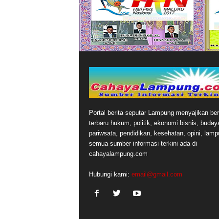
Portal berita seputar Lampung menyajikan ber
terbaru hukum, politik, ekonomi bisnis, buday
pariwsata, pendidikan, kesehatan, opini, lamp
semua sumber informasi terkini ada di
cahayalampung.com
Hubungi kami:
email@gmail.com