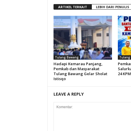
ARTIKEL TERKAIT
LEBIH DARI PENULIS
Tulang Bawang
Tulang
Hadapi Kemarau Panjang,
Pemkam
Pemkab dan Masyarakat
Salurk
Tulang Bawang Gelar Sholat
24 KPM
Istisqo
LEAVE A REPLY