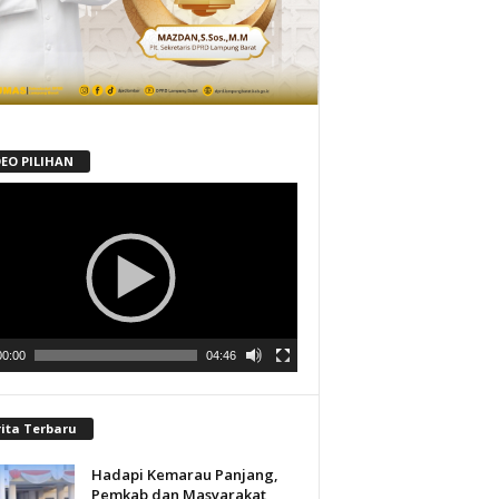
DEO PILIHAN
tar
00:00
04:46
rita Terbaru
Hadapi Kemarau Panjang,
Pemkab dan Masyarakat