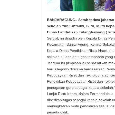
BANJARAGUNG– Serah terima jabatan (S
sekolah Yuni Untarmi, S.Pd,.M.Pd kepad
Dinas Pendidikan Tulangbawang (Tuba)
Sertijab ini dihadiri oleh Kepala Dinas P
Kecamatan Banjar Agung, Komite Sekolah
Kepala Dinas Pendidikan Ristu Irham, men
sekolah itu adalah tugas tambahan yang 
“Karena itu pimpinan itu berdasarkan me
harus legowo diterima berdasarkan Perm
Kebudayaan Riset dan Teknologi atau Ke
Pendidikan Kebudayaan Riset dan Tekno
penugasan guru sebagai kepala sekolah,”
Lanjut Ristu Irham, dalam Permendikbu
diberikan tugas sebagai kepala sekolah
meningkatkan mutu pendidikan sesuai de
peserta didik.