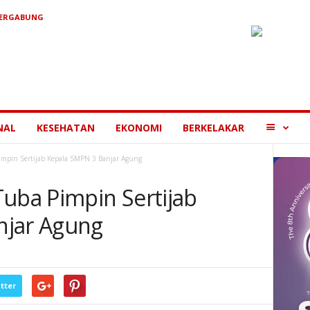
BERGABUNG
MORE
NAL
KESEHATAN
EKONOMI
BERKELAKAR
impin Sertijab Kepala SMPN 3 Banjar Agung
Tuba Pimpin Sertijab
njar Agung
tter