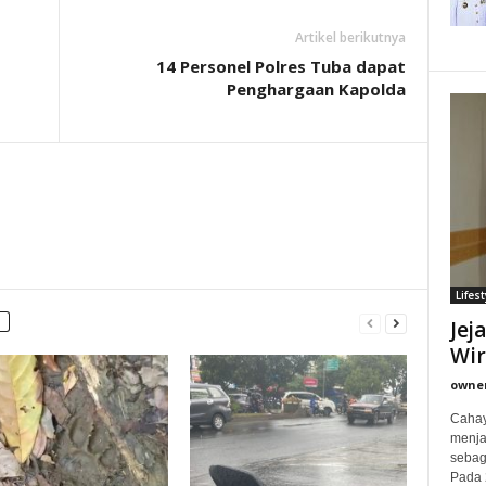
Artikel berikutnya
14 Personel Polres Tuba dapat
Penghargaan Kapolda
Lifest
Jej
Wi
owne
Cahay
menjad
sebag
Pada 