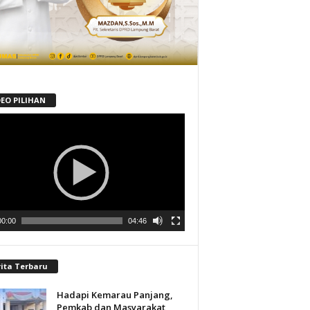
DEO PILIHAN
tar
00:00
04:46
rita Terbaru
Hadapi Kemarau Panjang,
Pemkab dan Masyarakat