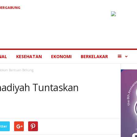
 BERGABUNG
MORE
NAL
KESEHATAN
EKONOMI
BERKELAKAR
skan Bantuan Beliung
diyah Tuntaskan
tter