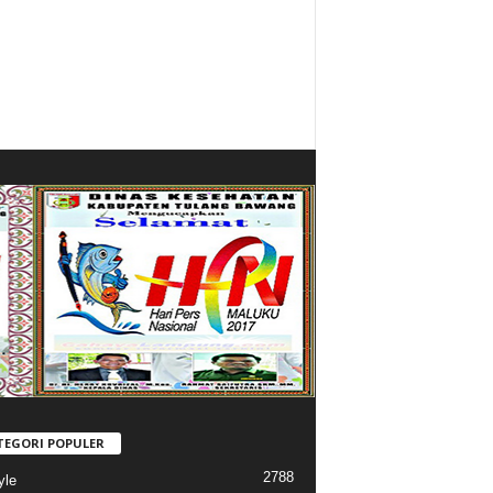
TEGORI POPULER
2788
yle