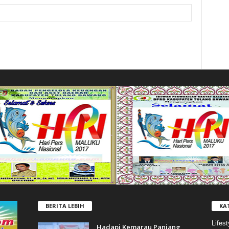
BERITA LEBIH
KA
Lifest
Hadapi Kemarau Panjang,