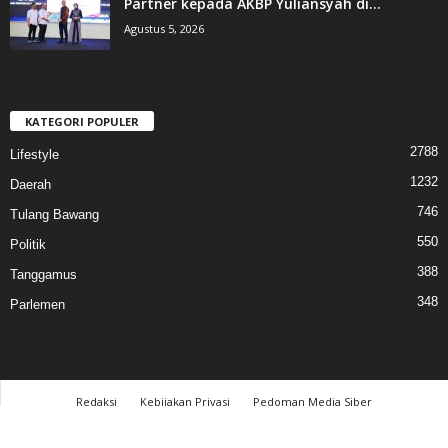
Partner kepada AKBP Yuliansyah di...
Agustus 5, 2026
KATEGORI POPULER
2788
Lifestyle
1232
Daerah
746
Tulang Bawang
550
Politik
388
Tanggamus
348
Parlemen
Redaksi
Kebijakan Privasi
Pedoman Media Siber
© 2017 cahayalampung.com - All Rights Reserved │PT. Cahaya Media Lampung