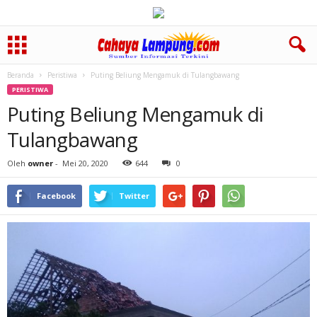
Beranda
Peristiwa
Puting Beliung Mengamuk di Tulangbawang
PERISTIWA
Puting Beliung Mengamuk di
Tulangbawang
Oleh
owner
-
Mei 20, 2020
644
0
Facebook
Twitter