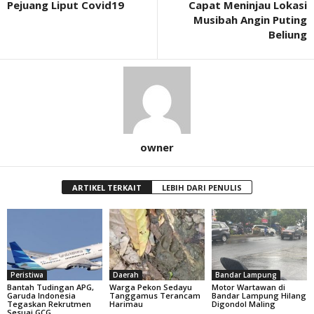
Pejuang Liput Covid19
Capat Meninjau Lokasi
Musibah Angin Puting
Beliung
owner
ARTIKEL TERKAIT
LEBIH DARI PENULIS
Peristiwa
Daerah
Bandar Lampung
Bantah Tudingan APG,
Warga Pekon Sedayu
Motor Wartawan di
Garuda Indonesia
Tanggamus Terancam
Bandar Lampung Hilang
Tegaskan Rekrutmen
Harimau
Digondol Maling
Sesuai GCG