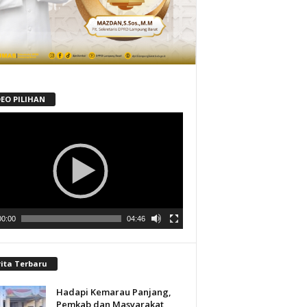
DEO PILIHAN
tar
00:00
04:46
rita Terbaru
Hadapi Kemarau Panjang,
Pemkab dan Masyarakat