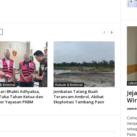
Lifest
 Kriminal
Hukum & Kriminal
ari Bhakti Adhyaksa,
Jembatan Talang Buah
Jej
 Tuba Tahan Ketua dan
Terancam Ambrol, Akibat
Wi
or Yayasan PKBM
Eksploitasi Tambang Pasir
owne
Cahay
menjad
sebag
Pada 