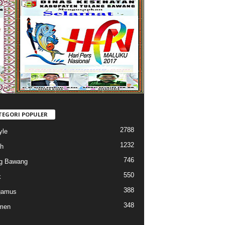
TEGORI POPULER
2788
yle
1232
h
746
g Bawang
550
k
388
gamus
348
men