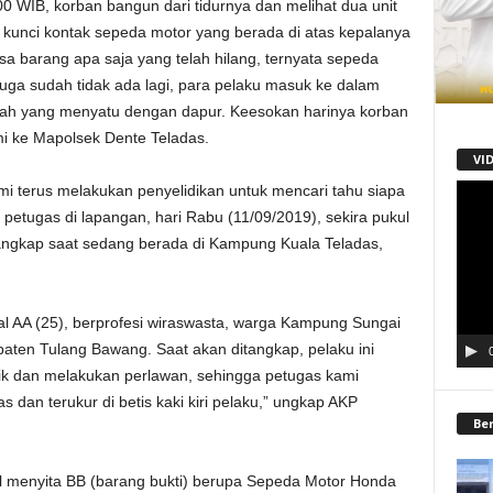
00 WIB, korban bangun dari tidurnya dan melihat dua unit
kunci kontak sepeda motor yang berada di atas kepalanya
ksa barang apa saja yang telah hilang, ternyata sepeda
 juga sudah tidak ada lagi, para pelaku masuk ke dalam
mah yang menyatu dengan dapur. Keesokan harinya korban
i ke Mapolsek Dente Teladas.
VI
mi terus melakukan penyelidikan untuk mencari tahu siapa
Pemu
Video
 petugas di lapangan, hari Rabu (11/09/2019), sekira pukul
itangkap saat sedang berada di Kampung Kuala Teladas,
sial AA (25), berprofesi wiraswasta, warga Kampung Sungai
ten Tulang Bawang. Saat akan ditangkap, pelaku ini
ik dan melakukan perlawan, sehingga petugas kami
 dan terukur di betis kaki kiri pelaku,” ungkap AKP
Be
il menyita BB (barang bukti) berupa Sepeda Motor Honda