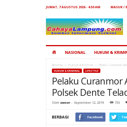
JUMAT, 7 AGUSTUS 2026 - 4:50 AM
MASUK /
Cahaya
Lampung
HOME
NASIONAL
HUKUM & KRIMI
Beranda
Hukum & Kriminal
Pelaku Curanmor Akh
HUKUM & KRIMINAL
LIFESTYLE
Pelaku Curanmor 
Polsek Dente Tela
Oleh
owner
-
September 12, 2019
733
BERBAGI
Facebook
Twi