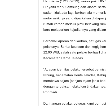
Hari Senin (12/08/2019), sekira pukul 05.
HP yaitu merk Samsung dan Xiaomi serta 
sudah tidak ada lagi, korban lalu memeri
motor miliknya yang diparkirkan di dapur
rumah korban melalui pintu belakang ru
baru melaporkan kejadiannya yang dialam
Berbekal laporan dari korban, petugas ka
pelakunya. Berkat keuletan dan kegigihan
22.00 WIB, salah satu pelaku berhasil d
Kecamatan Dente Teladas.
“Adapun identitas pelaku tersebut berini
Nibung, Kecamatan Dente Teladas, Kabupa
membawa sajam (senjata tajam jenis bad
dengan terpaksa melakukan tindakan tegas
Rohmadi.
Dari tangan pelaku, petugas kami berhas