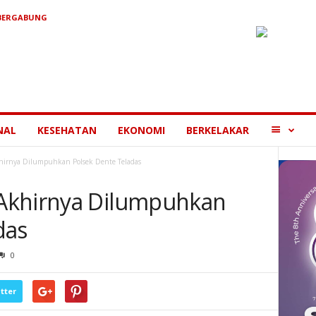
 BERGABUNG
MORE
NAL
KESEHATAN
EKONOMI
BERKELAKAR
irnya Dilumpuhkan Polsek Dente Teladas
Akhirnya Dilumpuhkan
das
0
tter