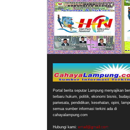
Portal berita seputar Lampung menyajikan ber
terbaru hukum, politik, ekonomi bisnis, buday
pariwsata, pendidikan, kesehatan, opini, lamp
semua sumber informasi terkini ada di
cahayalampung.com
Hubungi kami:
email@gmail.com