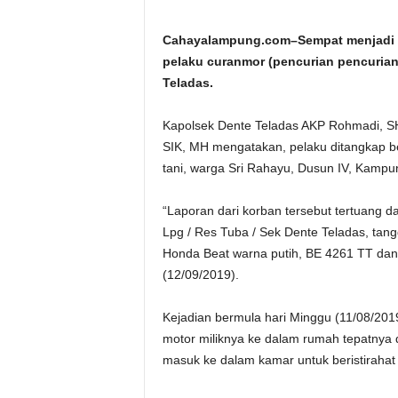
Cahayalampung.com–Sempat menjadi bu
pelaku curanmor (pencurian pencurian
Teladas.
Kapolsek Dente Teladas AKP Rohmadi, SH
SIK, MH mengatakan, pelaku ditangkap be
tani, warga Sri Rahayu, Dusun IV, Kamp
“Laporan dari korban tersebut tertuang da
Lpg / Res Tuba / Sek Dente Teladas, tan
Honda Beat warna putih, BE 4261 TT dan
(12/09/2019).
Kejadian bermula hari Minggu (11/08/20
motor miliknya ke dalam rumah tepatnya d
masuk ke dalam kamar untuk beristirahat t