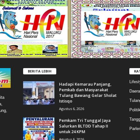
BERITA LEBIH
KA
Lifest
Hadapi Kemarau Panjang,
Pemkab dan Masyarakat
Daera
Tulang Bawang Gelar Sholat
ita
Istisqo
Tulan
a,
Agustus 6, 2026
Politi
ung,
Tang
Pemkam Tri Tunggal Jaya
Salurkan BLTDD Tahap II
Parle
untuk 24 KPM
Agustus 6, 2026