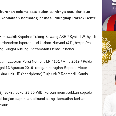
ronan selama satu bulan, akhirnya satu dari dua
 kendaraan bermotor) berhasil diungkap Polsek Dente
 mewakili Kapolres Tulang Bawang AKBP Syaiful Wahyudi,
rdasarkan laporan dari korban Nuryani (41), berprofesi
ung Sungai Nibung, Kecamatan Dente Teladas.
lam Laporan Polisi Nomor : LP / 101 / VIII / 2019 / Polda
ggal 13 Agustus 2019, dengan kerugian Sepeda Motor
 dua unit HP (handphone),” ujar AKP Rohmadi, Kamis
19), sekira pukul 23.30 WIB, korban memasukkan sepeda
i bagian dapur, lalu dikunci stang, kemudian korban
idur.