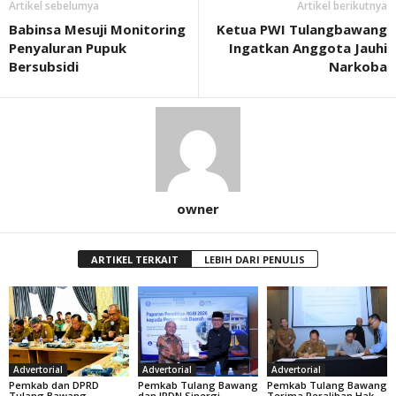
Artikel sebelumya
Artikel berikutnya
Babinsa Mesuji Monitoring
Ketua PWI Tulangbawang
Penyaluran Pupuk
Ingatkan Anggota Jauhi
Bersubsidi
Narkoba
owner
ARTIKEL TERKAIT
LEBIH DARI PENULIS
Advertorial
Advertorial
Advertorial
Pemkab dan DPRD
Pemkab Tulang Bawang
Pemkab Tulang Bawang
Tulang Bawang
dan IPDN Sinergi
Terima Peralihan Hak