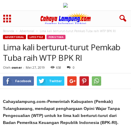
Beranda
Advertorial
Lima kali berturut-turut Pemkab Tuba raih WTP BPK RI
ADVERTORIAL
LIFESTYLE
PERISTIWA
Lima kali berturut-turut Pemkab
Tuba raih WTP BPK RI
Oleh
owner
-
Mei 27, 2019
658
0
Facebook
Twitter
Cahayalampung.com–Pemerintah Kabupaten (Pemkab)
Tulangbawang, mendapat penghargaan Opini Wajar Tanpa
Pengecualian (WTP) untuk ke lima kali berturut-turut dari
Badan Pemeriksa Keuangan Republik Indonesia (BPK-RI).