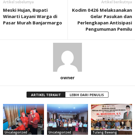
Artikel sebelumya
Artikel berikutnya
Meski Hujan, Bupati
Kodim 0426 Melaksanakan
Winarti Layani Warga di
Gelar Pasukan dan
Pasar Murah Banjarmargo
Perlengkapan Antisipasi
Pengumuman Pemilu
owner
ARTIKEL TERKAIT
LEBIH DARI PENULIS
Uncategorized
Uncategorized
Tulang Bawang