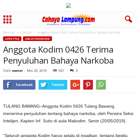
Beranda
Lifestyle
Anggota Kodim 0426 Terima Penyuluhan Bahaya Narkoba
LIFESTYLE
UNCATEGORIZED
Anggota Kodim 0426 Terima
Penyuluhan Bahaya Narkoba
Oleh
owner
-
Mei 20, 2019
567
0
Facebook
Twitter
TULANG BAWANG–Anggota Kodim 0426 Tulang Bawang,
menerima penyuluhan tentang bahaya narkoba, oleh Perwira Seksi
Intelijen, Kapten Inf. Sutio di aula Makodim. Senin (20/05/2019).
“Seluruh anggota Kodim harus selalu di ingatkan, tentang begitu