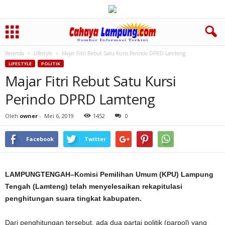
Beranda
Lifestyle
Majar Fitri Rebut Satu Kursi Perindo DPRD Lamteng
LIFESTYLE
POLITIK
Majar Fitri Rebut Satu Kursi
Perindo DPRD Lamteng
Oleh
owner
-
Mei 6, 2019
1452
0
Facebook
Twitter
LAMPUNGTENGAH–Komisi Pemilihan Umum (KPU) Lampung
Tengah (Lamteng) telah menyelesaikan rekapitulasi
penghitungan suara tingkat kabupaten.
Dari penghitungan tersebut, ada dua partai politik (parpol) yang