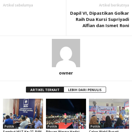
Artikel sebelumya
Artikel berikutnya
Dapil VI, Dipastikan Golkar
Raih Dua Kursi Supriyadi
Alfian dan Ismet Roni
owner
ARTIKEL TERKAIT
LEBIH DARI PENULIS
Politik
Politik
Politik
Sambut HUT Ke-27, PAN
Ribuan Warga Hadiri
Calon Wakil Bupati