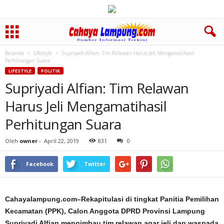
Beranda
Lifestyle
Supriyadi Alfian: Tim Relawan Harus Jeli Mengamatihasil
Perhitungan Suara
LIFESTYLE
POLITIK
Supriyadi Alfian: Tim Relawan
Harus Jeli Mengamatihasil
Perhitungan Suara
Oleh
owner
-
April 22, 2019
831
0
Facebook
Twitter
Cahayalampung.com–Rekapitulasi di tingkat Panitia Pemilihan
Kecamatan (PPK), Calon Anggota DPRD Provinsi Lampung
Supriyadi Alfian mengimbau tim relawan agar jeli dan waspada