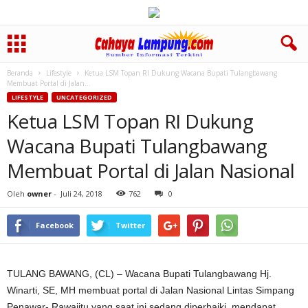
Beranda
Lifestyle
Ketua LSM Topan RI Dukung Wacana Bupati Tulangbawang
Membuat Portal di Jalan...
LIFESTYLE
UNCATEGORIZED
Ketua LSM Topan RI Dukung
Wacana Bupati Tulangbawang
Membuat Portal di Jalan Nasional
Oleh
owner
-
Juli 24, 2018
762
0
Facebook
Twitter
TULANG BAWANG, (CL) – Wacana Bupati Tulangbawang Hj.
Winarti, SE, MH membuat portal di Jalan Nasional Lintas Simpang
Penawar- Rawajitu yang saat ini sedang diperbaiki, mendapat