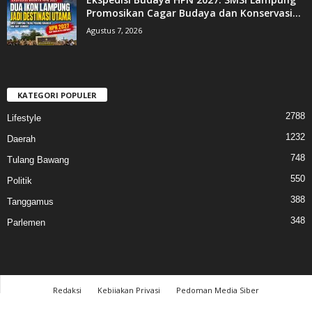
Promosikan Cagar Budaya dan Konservasi...
Agustus 7, 2026
KATEGORI POPULER
2788
Lifestyle
1232
Daerah
748
Tulang Bawang
550
Politik
388
Tanggamus
348
Parlemen
Redaksi
Kebijakan Privasi
Pedoman Media Siber
© 2017 cahayalampung.com - All Rights Reserved │PT. Cahaya Media Lampung