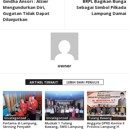
Gindha Ansori : Alzier
BRPL Bagikan Bunga
Mengundurkan Diri,
Sebagai Simbol Pilkada
Gugatan Tidak Dapat
Lampung Damai
Dilanjutkan
owner
ARTIKEL TERKAIT
LEBIH DARI PENULIS
Uncategorized
Uncategorized
Tulang Bawang
Pertama di Lampung,
Muskab 1 Tulang
Anggota DPRD Komisi II
Skrining Penyakit
Bawang, SMSI Lampung
Provinsi Lampung H.