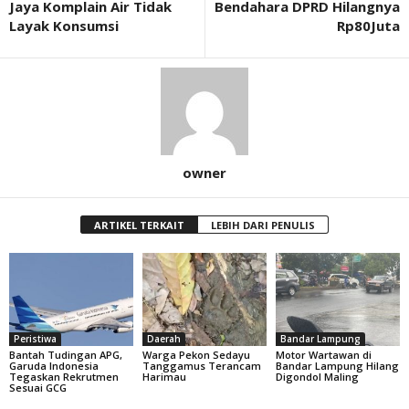
Jaya Komplain Air Tidak
Bendahara DPRD Hilangnya
Layak Konsumsi
Rp80Juta
owner
ARTIKEL TERKAIT
LEBIH DARI PENULIS
Peristiwa
Daerah
Bandar Lampung
Bantah Tudingan APG,
Warga Pekon Sedayu
Motor Wartawan di
Garuda Indonesia
Tanggamus Terancam
Bandar Lampung Hilang
Tegaskan Rekrutmen
Harimau
Digondol Maling
Sesuai GCG