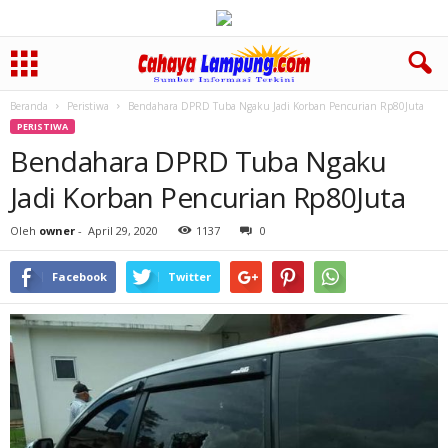
Beranda
Peristiwa
Bendahara DPRD Tuba Ngaku Jadi Korban Pencurian Rp80Juta
PERISTIWA
Bendahara DPRD Tuba Ngaku
Jadi Korban Pencurian Rp80Juta
Oleh
owner
-
April 29, 2020
1137
0
Facebook
Twitter